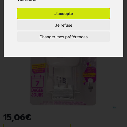
J'accepte
Je refuse
Changer mes préférences
15
,
06
€