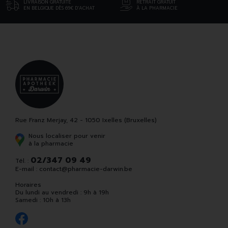
LIVRAISON GRATUITE
RETRAIT GRATUIT
EN BELGIQUE DÈS 69€ D’ACHAT
À LA PHARMACIE
Rue Franz Merjay, 42 - 1050 Ixelles (Bruxelles)
Nous localiser pour venir
à la pharmacie
02/347 09 49
Tél. :
E-mail :
contact
@
pharmacie-darwin.be
Horaires
Du lundi au vendredi : 9h à 19h
Samedi : 10h à 13h