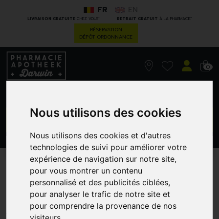
FR
EN
*
*
LIVRAISON GRATUITE
CHEZ VOUS
RETRAIT GRATUIT
À LA PHARMACIE
RÉSERVATION
DÉPÔT ORDONNANCE
0
Nous utilisons des cookies
GO
Nous utilisons des cookies et d'autres
technologies de suivi pour améliorer votre
PROMOS
CATÉGORIES
expérience de navigation sur notre site,
Feliway Help| Kit
pour vous montrer un contenu
personnalisé et des publicités ciblées,
Demarrage
pour analyser le trafic de notre site et
pour comprendre la provenance de nos
CEVA SANTE ANIMAL
visiteurs.