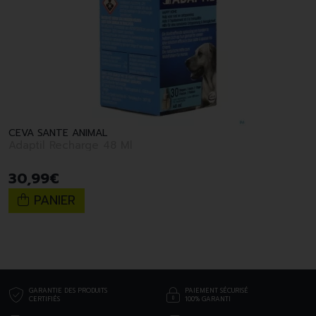
CEVA SANTE ANIMAL
Adaptil Recharge 48 Ml
30
,
99
€
PANIER
GARANTIE DES PRODUITS
PAIEMENT SÉCURISÉ
CERTIFIÉS
100% GARANTI