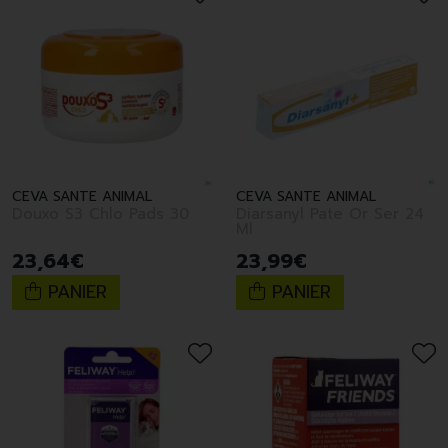
CEVA SANTE ANIMAL
CEVA SANTE ANIMAL
Douxo S3 Chlo Pads 30
Diarsanyl Pate Or Ser 24
Ml
23
,
64
€
23
,
99
€
PANIER
PANIER