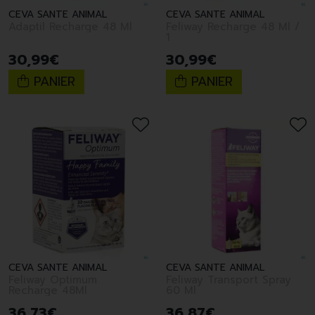
CEVA SANTE ANIMAL
CEVA SANTE ANIMAL
Adaptil Recharge 48 Ml
Feliway Recharge 48 Ml /
1
30
,
99
€
30
,
99
€
PANIER
PANIER
CEVA SANTE ANIMAL
CEVA SANTE ANIMAL
Feliway Optimum
Feliway Transport Spray
Recharge 48Ml
60 Ml
36
,
73
€
36
,
87
€