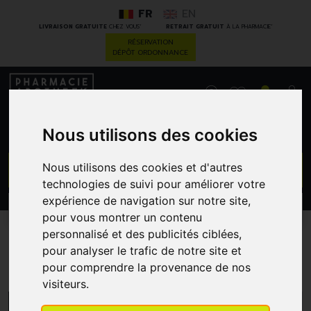
FR
EN
*
*
LIVRAISON GRATUITE
CHEZ VOUS
RETRAIT GRATUIT
À LA PHARMACIE
RÉSERVATION
DÉPÔT ORDONNANCE
0
Nous utilisons des cookies
GO
Nous utilisons des cookies et d'autres
technologies de suivi pour améliorer votre
expérience de navigation sur notre site,
PROMOS
CATÉGORIES
pour vous montrer un contenu
personnalisé et des publicités ciblées,
pour analyser le trafic de notre site et
Ceva Sante Animal
pour comprendre la provenance de nos
visiteurs.
MENU/FILTRES