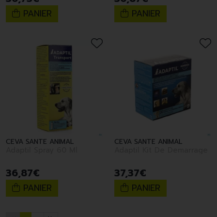
PANIER
PANIER
CEVA SANTE ANIMAL
CEVA SANTE ANIMAL
Adaptil Spray 60 Ml
Adaptil Kit De Demarrage
36
,
87
€
37
,
37
€
PANIER
PANIER