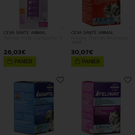
CEVA SANTE ANIMAL
CEVA SANTE ANIMAL
Feliway Help Cartouche 3
Feliway Friends Recharge
48Ml
26
,
03
€
30
,
07
€
PANIER
PANIER