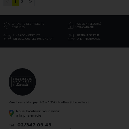
1
2
GARANTIE DES PRODUITS
PAIEMENT SÉCURISÉ
CERTIFIÉS
100% GARANTI
LIVRAISON GRATUITE
RETRAIT GRATUIT
EN BELGIQUE DÈS 69€ D’ACHAT
À LA PHARMACIE
Rue Franz Merjay, 42 - 1050 Ixelles (Bruxelles)
Nous localiser pour venir
à la pharmacie
02/347 09 49
Tél. :