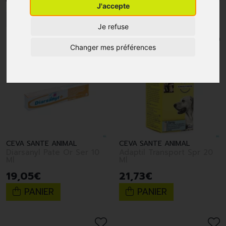
J'accepte
1
2
Je refuse
Changer mes préférences
CEVA SANTE ANIMAL
CEVA SANTE ANIMAL
Diarsanyl Pate Or Ser 10
Adaptil Transport Spr 20
Ml
Ml
19
,
05
€
21
,
73
€
PANIER
PANIER