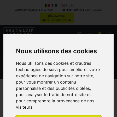
FR
EN
*
*
LIVRAISON GRATUITE
CHEZ VOUS
RETRAIT GRATUIT
À LA PHARMACIE
RÉSERVATION
DÉPÔT ORDONNANCE
0
Nous utilisons des cookies
GO
Nous utilisons des cookies et d'autres
technologies de suivi pour améliorer votre
expérience de navigation sur notre site,
PROMOS
CATÉGORIES
pour vous montrer un contenu
personnalisé et des publicités ciblées,
Naqi Instant Cold Pack
pour analyser le trafic de notre site et
17X15C
pour comprendre la provenance de nos
visiteurs.
HEALTH CARE TRADING - NAQI