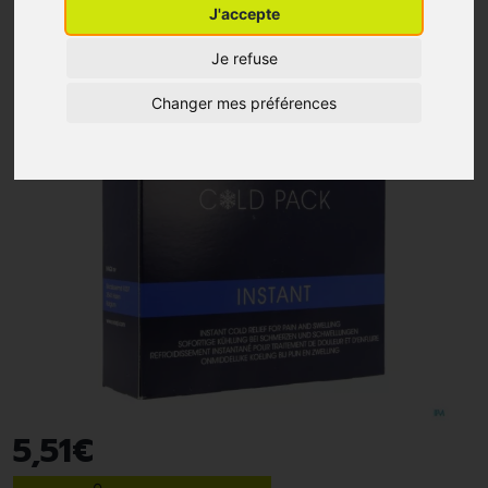
J'accepte
Je refuse
Changer mes préférences
5
,
51
€