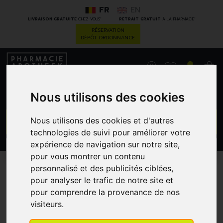
FR
EN
*
*
LIVRAISON GRATUITE
CHEZ VOUS
RETRAIT GRATUIT
À LA PHARMACIE
RÉSERVATION
DÉPÔT ORDONNANCE
0
Nous utilisons des cookies
GO
Nous utilisons des cookies et d'autres
technologies de suivi pour améliorer votre
expérience de navigation sur notre site,
PROMOS
CATÉGORIES
pour vous montrer un contenu
personnalisé et des publicités ciblées,
Cold - Hot thérapie -
pour analyser le trafic de notre site et
pour comprendre la provenance de nos
chaud/froid
visiteurs.