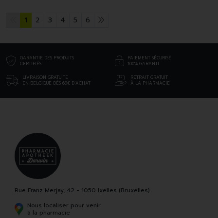
1
2
3
4
5
6
GARANTIE DES PRODUITS
PAIEMENT SÉCURISÉ
CERTIFIÉS
100% GARANTI
LIVRAISON GRATUITE
RETRAIT GRATUIT
EN BELGIQUE DÈS 69€ D’ACHAT
À LA PHARMACIE
Rue Franz Merjay, 42 - 1050 Ixelles (Bruxelles)
Nous localiser pour venir
à la pharmacie