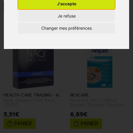
J'accepte
MENU/FILTRES
Je refuse
1
2
3
4
5
6
Changer mes préférences
HEALTH CARE TRADING - NAQI
NEXCARE
Naqi Instant Cold Pack
Nexcare 3m Coldhot
17X15C
Instant Therapy Double
Pack 2
5
,
51
€
6
,
89
€
PANIER
PANIER