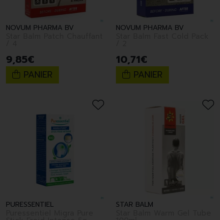
NOVUM PHARMA BV
NOVUM PHARMA BV
Star Balm Patch Chauffant
Star Balm Fast Cold Pack
/ 4
/ 2
9
,
85
€
10
,
71
€
PANIER
PANIER
PURESSENTIEL
STAR BALM
Puressentiel Migra Pure
Star Balm Warm Gel Tube