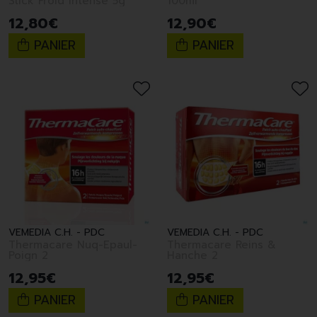
Stick Froid Intense 5g
100ml
12
,
80
€
12
,
90
€
PANIER
PANIER
VEMEDIA C.H. - PDC
VEMEDIA C.H. - PDC
Thermacare Nuq-Epaul-
Thermacare Reins &
Poign 2
Hanche 2
12
,
95
€
12
,
95
€
PANIER
PANIER