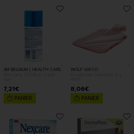
3M BELGIUM ( HEALTH CARE )
WOLF-SAFCO
Nexcare Coldhot Cold
Bouillotte Lamelee 2 L
Spr
Wolf
7
,
21
€
8
,
06
€
PANIER
PANIER