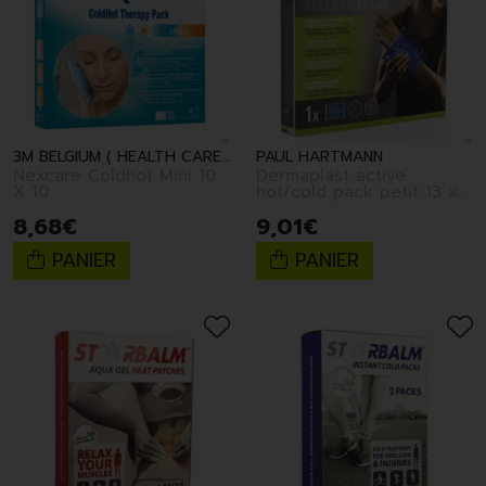
3M BELGIUM ( HEALTH CARE )
PAUL HARTMANN
Nexcare Coldhot Mini 10
Dermaplast active
X 10
hot/cold pack petit 13 x
14cm
8
,
68
€
9
,
01
€
PANIER
PANIER