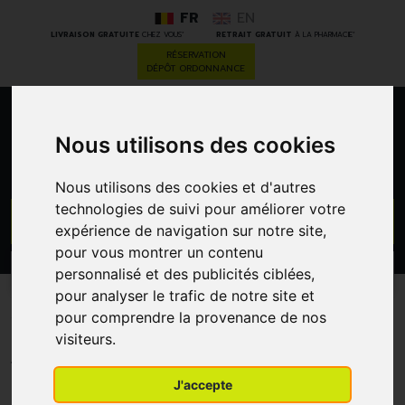
FR
EN
*
*
LIVRAISON GRATUITE
CHEZ VOUS
RETRAIT GRATUIT
À LA PHARMACIE
RÉSERVATION
DÉPÔT ORDONNANCE
0
Nous utilisons des cookies
Nous utilisons des cookies et d'autres
technologies de suivi pour améliorer votre
GO
expérience de navigation sur notre site,
pour vous montrer un contenu
PROMOS
personnalisé et des publicités ciblées,
CATÉGORIES
pour analyser le trafic de notre site et
Wapiti Drg 60 Plantes
pour comprendre la provenance de nos
visiteurs.
MARMA
J'accepte