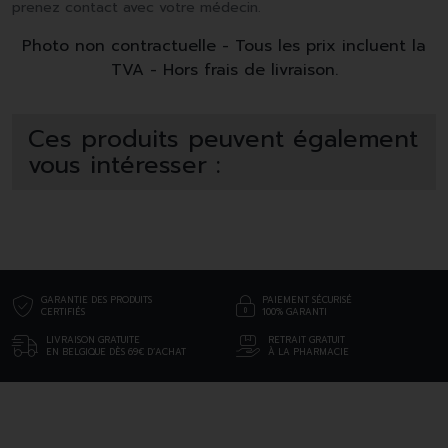
prenez contact avec votre médecin.
Photo non contractuelle - Tous les prix incluent la
TVA - Hors frais de livraison.
Ces produits peuvent également
vous intéresser :
GARANTIE DES PRODUITS
PAIEMENT SÉCURISÉ
CERTIFIÉS
100% GARANTI
LIVRAISON GRATUITE
RETRAIT GRATUIT
EN BELGIQUE DÈS 69€ D’ACHAT
À LA PHARMACIE