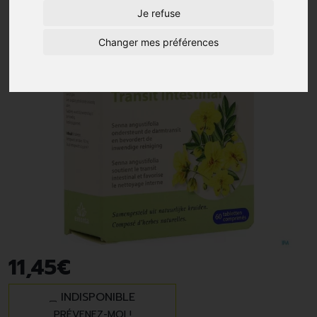
Je refuse
Changer mes préférences
11
,
45
€
INDISPONIBLE
PRÉVENEZ-MOI !