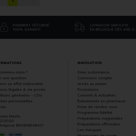
1
PAIEMENT SÉCURISÉ
LIVRAISON GRATUITE
100% GARANTI
EN BELGIQUE DÈS 69€ D
ORMATIONS
NAVIGATION
sommes-nous ?
Envoi ordonnance
r une question
Connexion compte
rer un effet indésirable
Accès au panier
ions légales & vie privée
Promotions
itions générales - CGV
Conseils & Actualités
ées personnelles
Événements en pharmacie
ies
Prise de rendez-vous
Programme fidélité
hane Mazilu
Préparations magistrales
 212020
Préparations officinales
ntreprise BE0898538417
Les marques
Pharmacies de garde