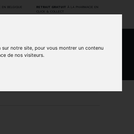
E
EN BELGIQUE
RETRAIT GRATUIT
À LA PHARMACIE EN
CLICK & COLLECT
n sur notre site, pour vous montrer un contenu
0
ce de nos visiteurs.
DARWIN
NTS
MARQUES
PROMOS
LABORATORY