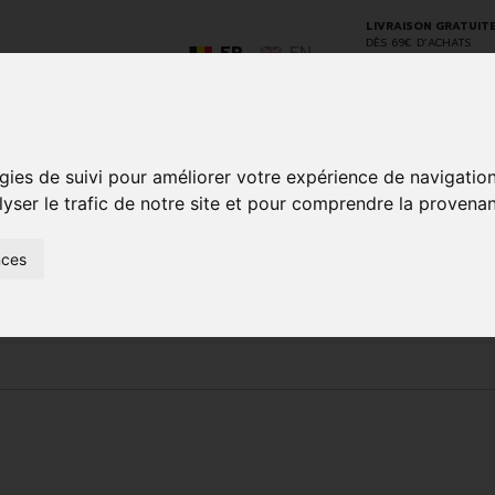
LIVRAISON GRATUIT
DÈS 69€ D’ACHATS
FR
EN
gies de suivi pour améliorer votre expérience de navigatio
GO
lyser le trafic de notre site et pour comprendre la provenan
nces
SOINS À
ANIMAUX
50+
NATUROPATHIE
MÉDICAME
DOMICILE ET
ET
PREMIERS
INSECTES
SOINS