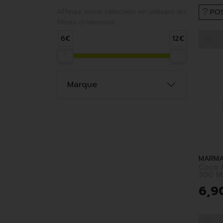
Affinez votre sélection en utilisant les
POS
filtres ci-dessous :
6€
12€
Marque
MARM
Coco H
300 M
6
,
9