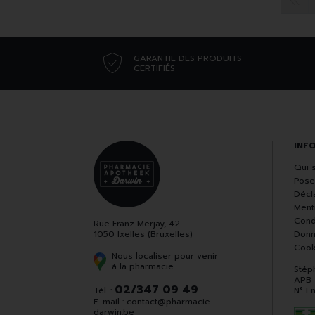
GARANTIE DES PRODUITS
CERTIFIÉS
INF
Qui 
Pose
Décla
Ment
Cond
Rue Franz Merjay, 42
1050 Ixelles (Bruxelles)
Donn
Cook
Nous localiser pour venir
à la pharmacie
Stép
APB
02/347 09 49
Tél. :
N° E
E-mail :
contact
@
pharmacie-
darwin.be