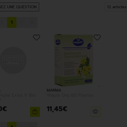
EZ UNE QUESTION
1
A
MARMA
uile Extra V Bio
Wapiti Drg 60 Plantes
l
0
€
11
,
45
€