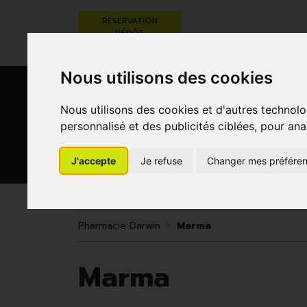
RÉSERVATION
DÉPÔT
ORDONNANCE
Nous utilisons des cookies
Nous utilisons des cookies et d'autres technolo
personnalisé et des publicités ciblées, pour ana
J'accepte
Je refuse
Changer mes préfére
BEAUTÉ,
RÉGIME,
GROSSESSE
SOINS ET
ALIMENTATION
ET
HYGIÈNE
& VITAMINES
ENFANTS
Pharmacie Darwin
Marma
Marma