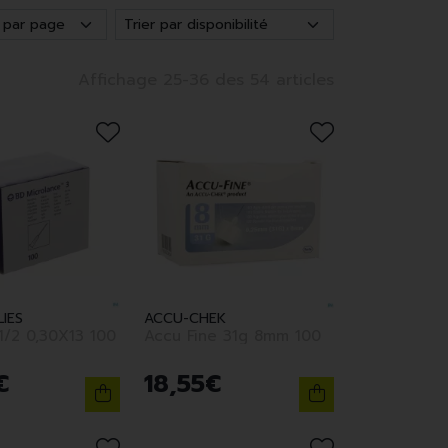
Affichage 25-36 des 54 articles
IES
ACCU-CHEK
X13 100
Accu Fine 31g 8mm 100
€
18
,
55
€