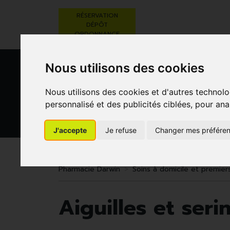
RÉSERVATION
DÉPÔT
ORDONNANCE
Nous utilisons des cookies
Nous utilisons des cookies et d'autres technolo
personnalisé et des publicités ciblées, pour ana
J'accepte
Je refuse
Changer mes préfére
BEAUTÉ,
RÉGIME,
GROSSESSE
SOINS ET
ALIMENTATION
ET
HYGIÈNE
& VITAMINES
ENFANTS
Pharmacie Darwin
Soins à domicile et premier
Aiguilles et ser