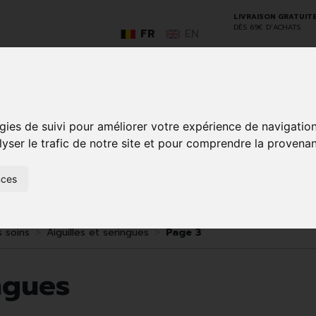
LIVRAISON GRATUIT
DÈS 69€ D’ACHATS
FR
EN
GO
gies de suivi pour améliorer votre expérience de navigatio
lyser le trafic de notre site et pour comprendre la provenan
nces
SOINS À
ANIMAUX
50+
NATUROPATHIE
MÉDICAME
DOMICILE ET
ET
PREMIERS
INSECTES
SOINS
s soins
Aiguilles et seringues
Page 3
ingues