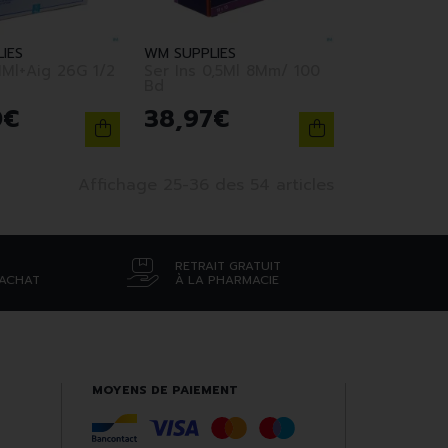
IES
WM SUPPLIES
1Ml+Aig 26G 1/2
Ser Ins 0,5Ml 8Mm/ 100
Bd
0
€
38
,
97
€
Affichage 25-36 des 54 articles
RETRAIT GRATUIT
’ACHAT
À LA PHARMACIE
MOYENS DE PAIEMENT