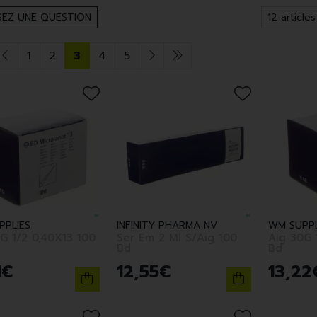
EZ UNE QUESTION
1
2
3
4
5
PPLIES
INFINITY PHARMA NV
WM SUPPL
 0,40X13 100
Ser Em 2 Ml S/Aig 100
Aig 30G 1/2 0,30
Bd
Bd
1
€
12
,
55
€
13
,
22