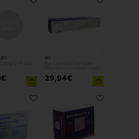
IES
BD
Bd Emerald 5ml Luer
Slip+detach.needl.21gx40mm
100
0
€
29
,
94
€