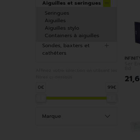
Aiguilles et seringues
Seringues
Aiguilles
Aiguilles stylo
Containers à aiguilles
Sondes, baxters et
cathéters
INFINI
Ser Em 5 Ml S/Aig
Bd
Affinez votre sélection en utilisant les
21
,
6
filtres ci-dessous :
0€
99€
Marque