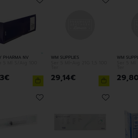
TY PHARMA NV
WM SUPPLIES
WM SUPPL
 100
Ser 5 Ml+Aig 21G 1,5 100
Ser 5 Ml S/Aig 3-P 100
Ter
Ter
3
€
29
,
14
€
29
,
8