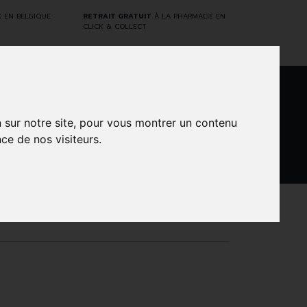
E
EN BELGIQUE
RETRAIT GRATUIT
À LA PHARMACIE EN
CLICK & COLLECT
0
n sur notre site, pour vous montrer un contenu
ce de nos visiteurs.
DARWIN
NTS
MARQUES
PROMOS
LABORATORY