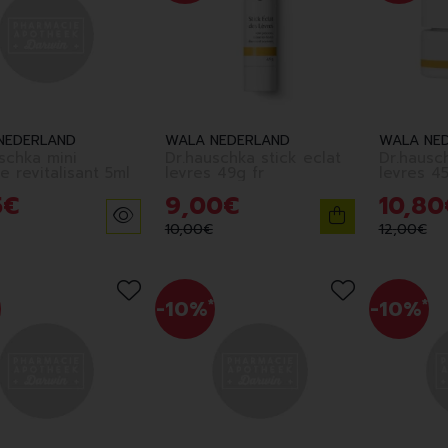
NEDERLAND
WALA NEDERLAND
WALA NE
schka mini
Dr.hauschka stick eclat
Dr.hausc
masque revitalisant 5ml
levres 49g fr
levr
5
€
9
,
00
€
10
,
80
10
,
00
€
12
,
00
€
-10%
*
-10%
*