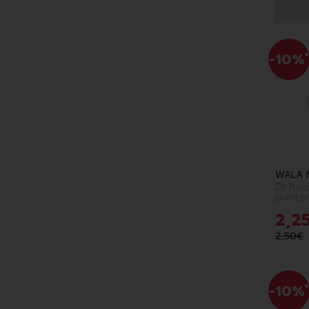
-10%
*
WALA 
Dr.ha
punten
2
,
2
2
,
50
€
-10%
*