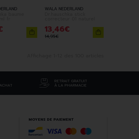
DERLAND
WALA NEDERLAND
hka baume
Dr.hauschka stick
 30ml fr
correcteur 01 naturel
€
13
,
46
€
14
,
95
€
Affichage 1-12 des 100 articles
RETRAIT GRATUIT
’ACHAT
À LA PHARMACIE
MOYENS DE PAIEMENT