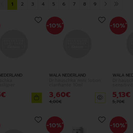
1
2
3
4
5
6
7
8
9
-10%
*
-10%
*
NEDERLAND
WALA NEDERLAND
WALA NE
uschka
Dr.hauschka mini lotion
Dr.hausc
slijper
clarifiante 10ml
5
€
3
,
60
€
5
,
13
€
4
,
00
€
5
,
70
€
-10%
*
-10%
*