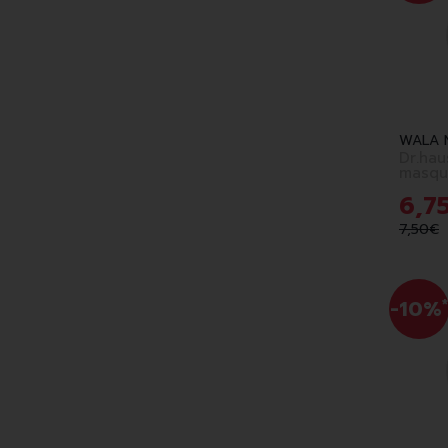
WALA 
Dr.hau
6
,
7
7
,
50
€
-10%
*