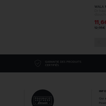
WALA 
Dr.ha
douche 
fr
11
,
6
12
,
95
€
GARANTIE DES PRODUITS
CERTIFIÉS
INF
Qui 
Pose