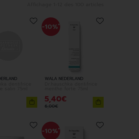
Affichage 1-12 des 100 articles
-10%
*
DERLAND
WALA NEDERLAND
hka dentifrice
Dr.hauschka dentifrice
sensitivite salin 75ml
menthe forte 75ml
5
,
40
€
6
,
00
€
-10%
*