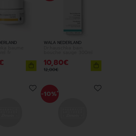
DERLAND
WALA NEDERLAND
hka baume
Dr.hauschka bain
es 45ml fr
bouche sauge 300ml
€
10
,
80
€
12
,
00
€
-10%
*