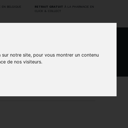
E
EN BELGIQUE
RETRAIT GRATUIT
À LA PHARMACIE EN
CLICK & COLLECT
0
n sur notre site, pour vous montrer un contenu
ce de nos visiteurs.
DARWIN
NTS
MARQUES
PROMOS
LABORATORY