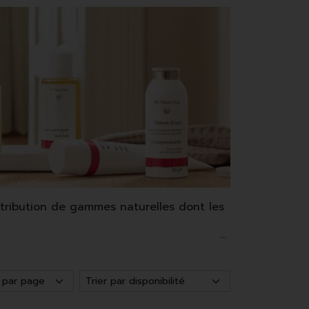
stribution de gammes naturelles dont les
huiles et des cires de grande qualité.
 du corps mais également le maquillage.