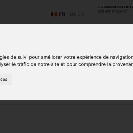
LIVRAISON GRATUIT
DÈS 69€ D’ACHATS
FR
EN
GO
gies de suivi pour améliorer votre expérience de navigatio
lyser le trafic de notre site et pour comprendre la provenan
SOINS À
ANIMAUX
nces
50+
NATUROPATHIE
MÉDICAME
DOMICILE ET
ET
PREMIERS
INSECTES
SOINS