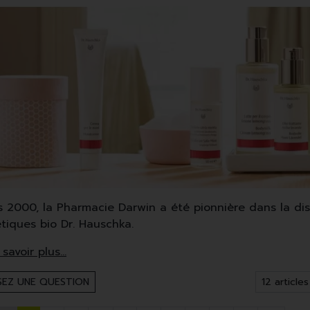
s 2000, la Pharmacie Darwin a été pionnière dans la di
tiques bio Dr. Hauschka.
uschka utilise en majorité des plantes médicinales, des 
roduits certifiés Demeter couvrent les soins du visage,
EZ UNE QUESTION