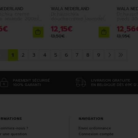
NEDERLAND
WALA NEDERLAND
WALA NE
uschka creme
Dr.hauschka
Dr.hausc
amande 200ml
douchecreme lavendel
pieds
sandelh. 200ml nl
6
€
12
,
15
€
12
,
56
13
,
50
€
13
,
95
€
1
2
3
4
5
6
7
8
9
PAIEMENT SÉCURISÉ
LIVRAISON GRATUITE
100% GARANTI
EN BELGIQUE DÈS 69€ D
ORMATIONS
NAVIGATION
sommes-nous ?
Envoi ordonnance
r une question
Connexion compte