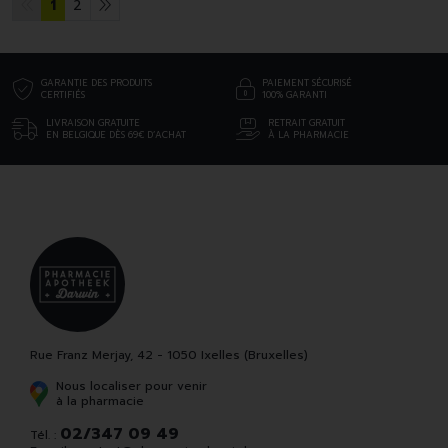
1
2
GARANTIE DES PRODUITS
PAIEMENT SÉCURISÉ
CERTIFIÉS
100% GARANTI
LIVRAISON GRATUITE
RETRAIT GRATUIT
EN BELGIQUE DÈS 69€ D’ACHAT
À LA PHARMACIE
Rue Franz Merjay, 42 - 1050 Ixelles (Bruxelles)
Nous localiser pour venir
à la pharmacie
02/347 09 49
Tél. :