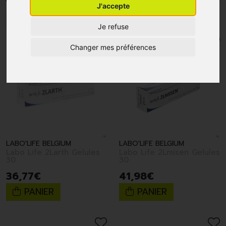
J'accepte
1
2
Je refuse
Changer mes préférences
LABO'LIFE BELGIUM
LABO'LIFE BELGIUM
Labo Life 2Larth Gelules
Labo Life 2Lmisen Gelules
30
30
36
,
77
€
41
,
98
€
PANIER
PANIER