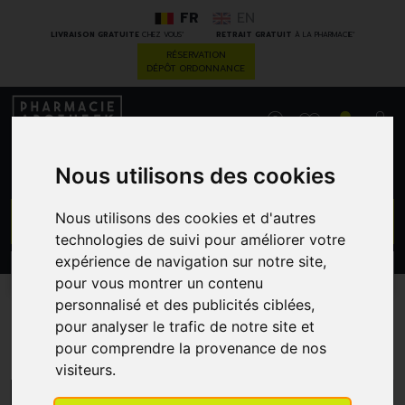
FR
EN
*
*
LIVRAISON GRATUITE
CHEZ VOUS
RETRAIT GRATUIT
À LA PHARMACIE
RÉSERVATION
DÉPÔT ORDONNANCE
0
Nous utilisons des cookies
GO
Nous utilisons des cookies et d'autres
technologies de suivi pour améliorer votre
expérience de navigation sur notre site,
PROMOS
CATÉGORIES
pour vous montrer un contenu
personnalisé et des publicités ciblées,
pour analyser le trafic de notre site et
Labo Life
pour comprendre la provenance de nos
visiteurs.
MENU/FILTRES