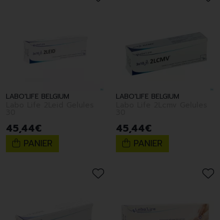
LABO'LIFE BELGIUM
LABO'LIFE BELGIUM
Labo Life 2Leid Gelules
Labo Life 2Lcmv Gelules
30
30
45
,
44
€
45
,
44
€
PANIER
PANIER