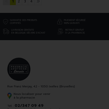
1
2
3
4
GARANTIE DES PRODUITS
PAIEMENT SÉCURISÉ
CERTIFIÉS
100% GARANTI
LIVRAISON GRATUITE
RETRAIT GRATUIT
EN BELGIQUE DÈS 69€ D’ACHAT
À LA PHARMACIE
Rue Franz Merjay, 42 - 1050 Ixelles (Bruxelles)
Nous localiser pour venir
à la pharmacie
02/347 09 49
Tél. :