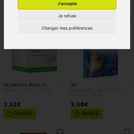
J'accepte
1
2
3
4
Je refuse
Changer mes préférences
MOLNLYCKE BENELUX
3M
Mefix 5,- Cm X 2,5 M
Medipore + Pad 3m 5x
7,2cm 5 3562p
2
,
32
€
3
,
08
€
PANIER
PANIER