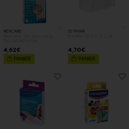
NEXCARE
I.D PHAR
Nexcare 3m Steri-strip
Eurofix 10 Cm X 2 M
Sut.cut.ad.beige
6mmx75mm 6
4
,
62
€
4
,
70
€
PANIER
PANIER