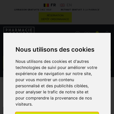
FR
EN
*
*
LIVRAISON GRATUITE
CHEZ VOUS
RETRAIT GRATUIT
À LA PHARMACIE
RÉSERVATION
DÉPÔT ORDONNANCE
0
Nous utilisons des cookies
GO
Nous utilisons des cookies et d'autres
technologies de suivi pour améliorer votre
expérience de navigation sur notre site,
PROMOS
CATÉGORIES
pour vous montrer un contenu
personnalisé et des publicités ciblées,
pour analyser le trafic de notre site et
Pansements pré-coupés
pour comprendre la provenance de nos
visiteurs.
MENU/FILTRES