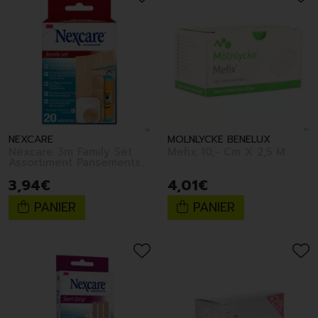
NEXCARE
MOLNLYCKE BENELUX
Nexcare 3m Family Set
Mefix 10,- Cm X 2,5 M
Assortiment Pansements
20
3
,
94
€
4
,
01
€
PANIER
PANIER