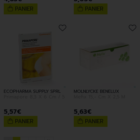
PANIER
PANIER
ECOPHARMA SUPPLY SPRL
MOLNLYCKE BENELUX
Primapore 8,3 X 6 Cm / 5
Mefix 15,- Cm X 2,5 M
5
,
57
€
5
,
63
€
PANIER
PANIER