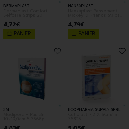
DERMAPLAST
HANSAPLAST
Dermaplast Comfort
Hansaplast Pansement
Selfcare Strips 20
Mickey & Friends Strips
20
4
,
72
€
4
,
79
€
PANIER
PANIER
3M
ECOPHARMA SUPPLY SPRL
Medipore + Pad 3m
Cutiplast 7,2 X 5Cm/ 5
10x10,0cm 5 3566p
76825
4
,
83
€
5
,
05
€