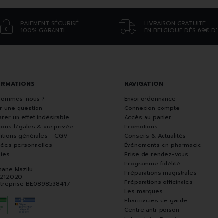
PAIEMENT SÉCURISÉ
LIVRAISON GRATUITE
100% GARANTI
EN BELGIQUE DÈS 69€ D
ORMATIONS
NAVIGATION
sommes-nous ?
Envoi ordonnance
r une question
Connexion compte
rer un effet indésirable
Accès au panier
ions légales & vie privée
Promotions
itions générales - CGV
Conseils & Actualités
ées personnelles
Événements en pharmacie
ies
Prise de rendez-vous
Programme fidélité
hane Mazilu
Préparations magistrales
 212020
Préparations officinales
ntreprise BE0898538417
Les marques
Pharmacies de garde
Centre anti-poison