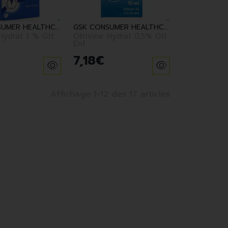
GSK CONSUMER HEALTHCARE
GSK CONSUMER HEALTHCARE
Hydrat 1 % Gtt
Otrivine Hydrat 0,5% Gtt
Enf
7
,
18
€
Affichage 1-12 des 17 articles