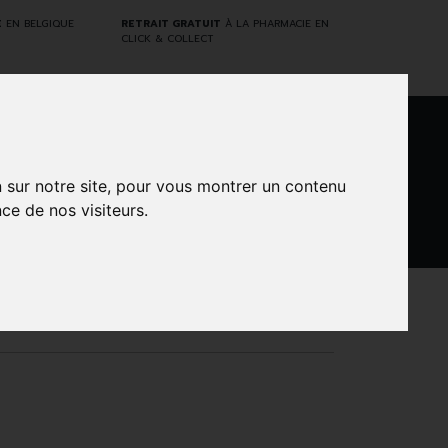
E
EN BELGIQUE
RETRAIT GRATUIT
À LA PHARMACIE EN
CLICK & COLLECT
0
n sur notre site, pour vous montrer un contenu
ce de nos visiteurs.
DARWIN
NTS
MARQUES
PROMOS
LABORATORY