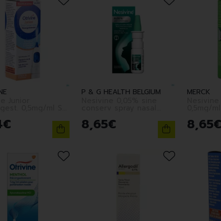
NE
P & G HEALTH BELGIUM
MERCK
ne Junior
Nesivine 0,05% sine
Nesivine
gest. 0,5mg/ml Sol
conserv spray nasal
0,5mg/ml
0ml
10ml
15ml
4
€
8
,
65
€
8
,
65