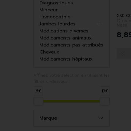
Diagnostiques
Minceur
Homeopathie
Otrivi
Jambes lourdes
Nasal
Médications diverses
8
,
8
Médicaments animaux
Médicaments pas attribués
Cheveux
Médicaments hôpitaux
Affinez votre sélection en utilisant les
filtres ci-dessous :
6€
13€
Marque