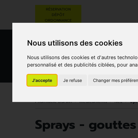
RÉSERVATION
DÉPÔT
ORDONNANCE
Nous utilisons des cookies
Nous utilisons des cookies et d'autres technolo
personnalisé et des publicités ciblées, pour ana
BEAUTÉ,
RÉGIME,
GROSSESSE
J'accepte
Je refuse
Changer mes préfére
SOINS ET
ALIMENTATION
ET
HYGIÈNE
& VITAMINES
ENFANTS
Pharmacie Darwin
Médicaments
Nez
Spr
Sprays - gouttes