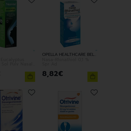
OPELLA HEALTHCARE BELGIUM SANV
 Eucalyptus
Nasa-Rhinathiol 0,1 %
 Sol Pulv Nasal
Spr Ad
€
8
,
82
€