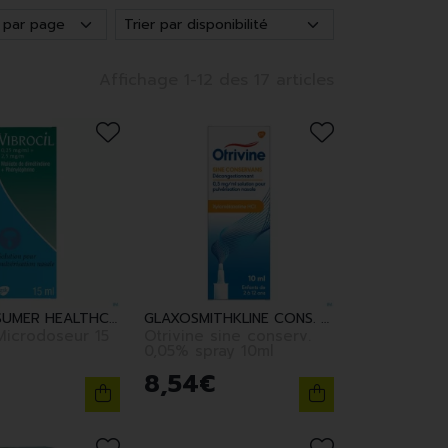
Affichage 1-12 des 17 articles
GSK CONSUMER HEALTHCARE
GLAXOSMITHKLINE CONS. HEALTHCARE
 Microdoseur 15
Otrivine sine conserv.
0,05% spray 10ml
8
,
54
€