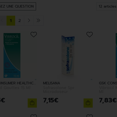
EZ UNE QUESTION
1
2
GSK CONSUMER HEALTHCARE
MELISANA
il Gouttes 15 Ml
Sofrasolone Spr
Vibrocil
Microdoseur
Ml
5
€
7
,
15
€
7
,
83
€