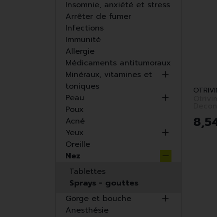
Insomnie, anxiété et stress
Arrêter de fumer
Infections
Immunité
Allergie
Médicaments antitumoraux
Minéraux, vitamines et
toniques
OTRIVI
Peau
Otrivi
Decon
Poux
Pulv 1
8
,
5
Acné
Yeux
Oreille
Nez
Tablettes
Sprays - gouttes
Gorge et bouche
Anesthésie