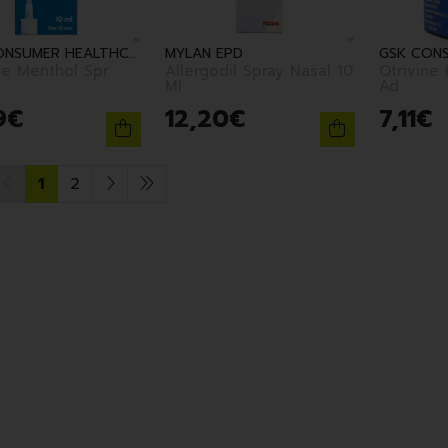
GSK CONSUMER HEALTHCARE
MYLAN EPD
ne Menthol Spr
Allergodil Spray Nasal 10
Otrivine 
Ml
Ad
9
€
12
,
20
€
7
,
11
€
1
2