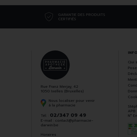
GARANTIE DES PRODUITS
CERTIFIÉS
INF
Qui 
Pose
Décla
Ment
Cond
Rue Franz Merjay, 42
1050 Ixelles (Bruxelles)
Donn
Cook
Nous localiser pour venir
à la pharmacie
Stép
APB
02/347 09 49
Tél. :
N° E
E-mail :
contact
@
pharmacie-
darwin.be
Horaires