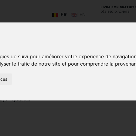
LIVRAISON GRATUIT
DÈS 69€ D’ACHATS
FR
EN
GO
gies de suivi pour améliorer votre expérience de navigatio
lyser le trafic de notre site et pour comprendre la provenan
SOINS À
ANIMAUX
nces
50+
NATUROPATHIE
MÉDICAME
DOMICILE ET
ET
PREMIERS
INSECTES
SOINS
ays - gouttes