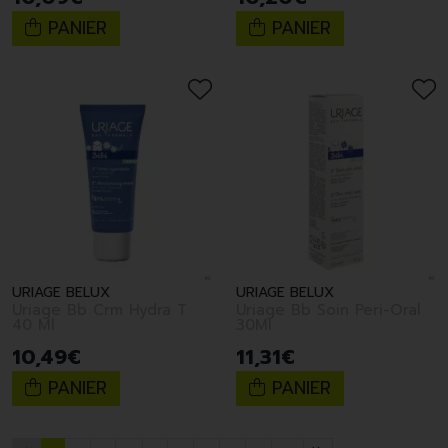
PANIER
PANIER
URIAGE BELUX
URIAGE BELUX
Uriage Bb Crm Hydra T
Uriage Bb Soin Peri-Oral
40 Ml
30Ml
10
,
49
€
11
,
31
€
PANIER
PANIER