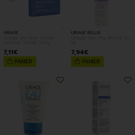
URIAGE
URIAGE BELUX
Uriage Bb 1ere Creme
Uriage Gyn-Phy Brume 50
Lavante Solide 100g
Ml
7
,
11
€
7
,
94
€
PANIER
PANIER