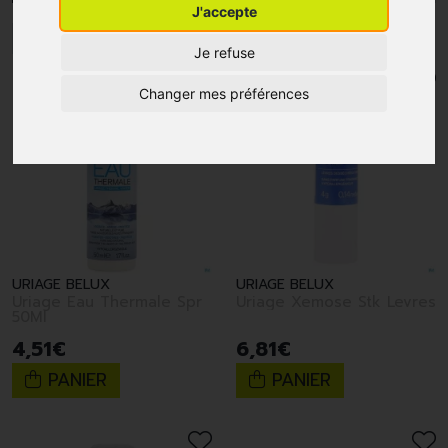
J'accepte
1
2
3
4
5
6
7
8
9
10
Je refuse
Changer mes préférences
URIAGE BELUX
URIAGE BELUX
Uriage Eau Thermale Spr
Uriage Xemose Stk Levres
50Ml
4
,
51
€
6
,
81
€
PANIER
PANIER