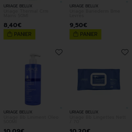
URIAGE BELUX
URIAGE BELUX
Uriage Thermal Crm
Uriage Bariederm Bme
Mains 50Ml
Levres
8
,
40
€
9
,
50
€
PANIER
PANIER
URIAGE BELUX
URIAGE BELUX
Uriage Bb Liniment Oleo
Uriage Bb Lingettes Nett
500Ml
/ 70
10
,
09
€
10
,
20
€