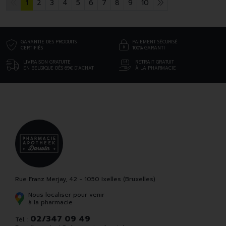
1
2
3
4
5
6
7
8
9
10
GARANTIE DES PRODUITS
PAIEMENT SÉCURISÉ
CERTIFIÉS
100% GARANTI
LIVRAISON GRATUITE
RETRAIT GRATUIT
EN BELGIQUE DÈS 69€ D’ACHAT
À LA PHARMACIE
Rue Franz Merjay, 42 - 1050 Ixelles (Bruxelles)
Nous localiser pour venir
à la pharmacie
02/347 09 49
Tél. :