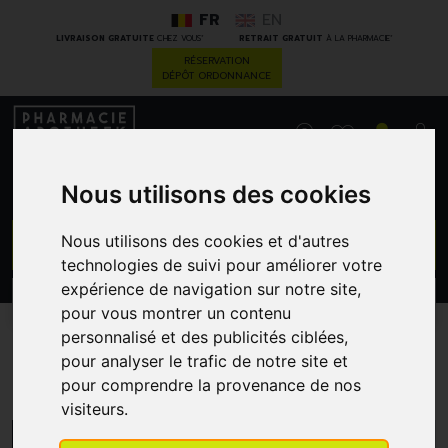
FR
EN
*
*
LIVRAISON GRATUITE
CHEZ VOUS
RETRAIT GRATUIT
À LA PHARMACIE
RÉSERVATION
DÉPÔT ORDONNANCE
0
Nous utilisons des cookies
GO
Nous utilisons des cookies et d'autres
technologies de suivi pour améliorer votre
expérience de navigation sur notre site,
PROMOS
CATÉGORIES
pour vous montrer un contenu
personnalisé et des publicités ciblées,
pour analyser le trafic de notre site et
Uriage
pour comprendre la provenance de nos
visiteurs.
MENU/FILTRES