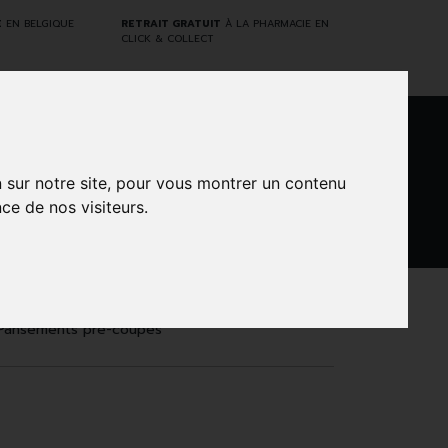
E
EN BELGIQUE
RETRAIT GRATUIT
À LA PHARMACIE EN
CLICK & COLLECT
0
n sur notre site, pour vous montrer un contenu
ce de nos visiteurs.
DARWIN
NTS
MARQUES
PROMOS
LABORATORY
Pansements pré-coupés