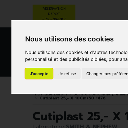
RÉSERVATION
DÉPÔT
ORDONNANCE
Nous utilisons des cookies
Nous utilisons des cookies et d'autres technolo
personnalisé et des publicités ciblées, pour ana
J'accepte
Je refuse
Changer mes préfére
BEAUTÉ,
RÉGIME,
GROSSESSE
SOINS ET
ALIMENTATION
ET
HYGIÈNE
& VITAMINES
ENFANTS
Pharmacie Darwin
Soins à domicile et premier
Cutiplast 25,- X 10Cm/50 1476
Cutiplast 25,- X
Laboratoire
SMITH & NEPHEW