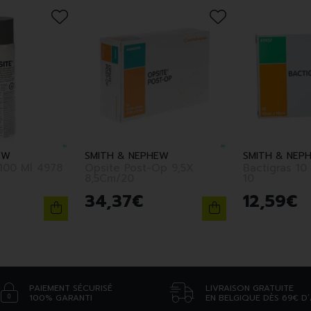
EW
SMITH & NEPHEW
SMITH & NEP
Opsite Spray 100 Ml 4978
Opsite Post-Op 9,5X
Bactigras 10
8,5Cm/20
10
34
,
37
€
12
,
59
€
PAIEMENT SÉCURISÉ
LIVRAISON GRATUITE
100% GARANTI
EN BELGIQUE DÈS 69€ D