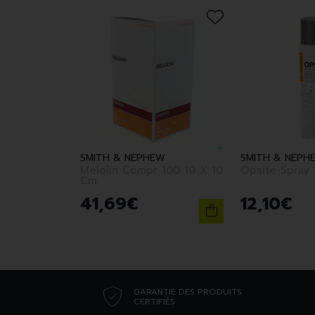
SMITH & NEPHEW
SMITH & NEPH
Melolin Compr 100 10 X 10
Cm
41
,
69
€
12
,
10
€
GARANTIE DES PRODUITS
CERTIFIÉS