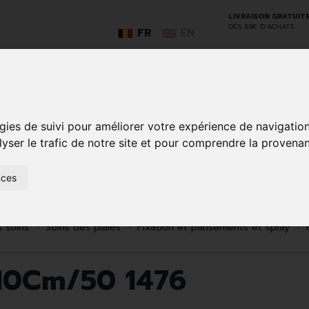
LIVRAISON GRATUIT
DÈS 69€ D’ACHATS
FR
EN
GO
gies de suivi pour améliorer votre expérience de navigatio
lyser le trafic de notre site et pour comprendre la provenan
nces
SOINS À
ANIMAUX
50+
NATUROPATHIE
MÉDICAME
DOMICILE ET
ET
PREMIERS
INSECTES
SOINS
s soins
Soins des plaies
Fixation et pansements et spray
 10Cm/50 1476