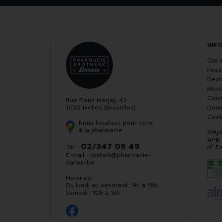
INF
Qui 
Pose
Décla
Ment
Cond
Rue Franz Merjay, 42
1050 Ixelles (Bruxelles)
Donn
Cook
Nous localiser pour venir
à la pharmacie
Stép
APB
02/347 09 49
Tél. :
N° E
E-mail :
contact
@
pharmacie-
darwin.be
Horaires
Du lundi au vendredi : 9h à 19h
Samedi : 10h à 13h