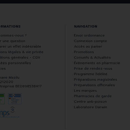
ORMATIONS
NAVIGATION
sommes-nous ?
Envoi ordonnance
r une question
Connexion compte
rer un effet indésirable
Accès au panier
ions légales & vie privée
Promotions
itions générales - CGV
Conseils & Actualités
ées personnelles
Événements en pharmacie
ies
Prise de rendez-vous
Programme fidélité
hane Mazilu
Préparations magistrales
 212020
Préparations officinales
ntreprise BE0898538417
Les marques
Pharmacies de garde
Centre anti-poison
Laboratoire Darwin