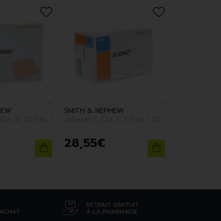
HEW
SMITH & NEPHEW
 Cm X 10 Cm /
Jelonet 5 Cm X 5 Cm / 50
28
,
55
€
RETRAIT GRATUIT
’ACHAT
À LA PHARMACIE