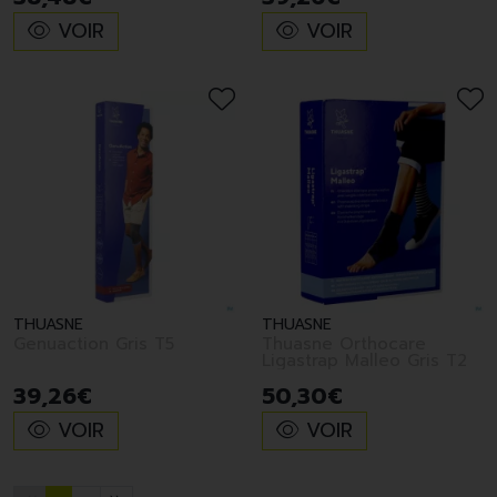
VOIR
VOIR
THUASNE
THUASNE
Genuaction Gris T5
Thuasne Orthocare
Ligastrap Malleo Gris T2
39
,
26
€
50
,
30
€
VOIR
VOIR