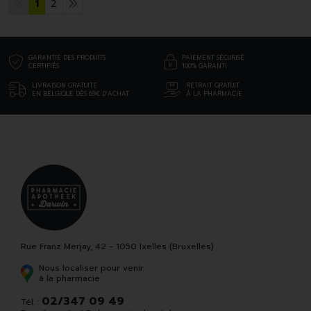
1
2
GARANTIE DES PRODUITS
PAIEMENT SÉCURISÉ
CERTIFIÉS
100% GARANTI
LIVRAISON GRATUITE
RETRAIT GRATUIT
EN BELGIQUE DÈS 69€ D’ACHAT
À LA PHARMACIE
Rue Franz Merjay, 42 - 1050 Ixelles (Bruxelles)
Nous localiser pour venir
à la pharmacie
02/347 09 49
Tél. :