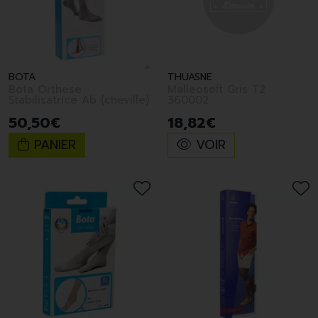
BOTA
THUASNE
Bota Orthese
Malleosoft Gris T2
Stabilisatrice Ab (cheville)
360002
50
,
50
€
18
,
82
€
PANIER
VOIR