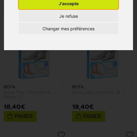
J'accepte
1
2
Je refuse
Changer mes préférences
BOTA
BOTA
Bota Plus Chevillere
Bota plus cheville sk l
Beige S
18
,
40
€
18
,
40
€
PANIER
PANIER