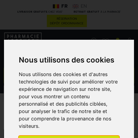
FR
EN
*
*
LIVRAISON GRATUITE
CHEZ VOUS
RETRAIT GRATUIT
À LA PHARMACIE
RÉSERVATION
DÉPÔT ORDONNANCE
0
Nous utilisons des cookies
GO
Nous utilisons des cookies et d'autres
technologies de suivi pour améliorer votre
expérience de navigation sur notre site,
PROMOS
CATÉGORIES
pour vous montrer un contenu
personnalisé et des publicités ciblées,
pour analyser le trafic de notre site et
Cheville et pieds
pour comprendre la provenance de nos
visiteurs.
MENU/FILTRES