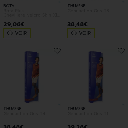
BOTA
THUASNE
Bota Plus
Genuaction Gris T3
Chevillere+velcro Skin Xl
>25cm
29
,
06
€
38
,
48
€
VOIR
VOIR
THUASNE
THUASNE
Genuaction Gris T4
Genuaction Gris T1
38
,
48
€
39
,
26
€